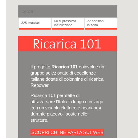
60
di prossima
22
adesioni
325
installati
installazione
in zona
Il progetto
Ricarica 101
coinvolge un
gruppo selezionato di eccellenze
italiane dotate di colonnine di ricarica
Repower.
Ricarica 101 permette di
attraversare l’Italia in lungo e in largo
con un veicolo elettrico e ricaricarsi
durante piacevoli soste nelle
strutture.
SCOPRI CHI NE PARLA SUL WEB